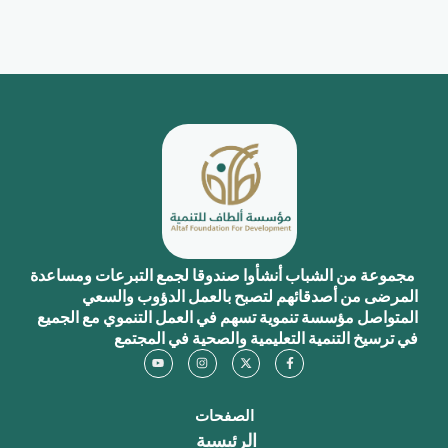
باب أنشأوا صندوقا لجمع التبرعات ومساعدة
قائهم لتصبح بالعمل الدؤوب والسعي
ة تنموية تسهم في العمل التنموي مع الجميع
ية التعليمية والصحية في المجتمع
Y
I
X
F
o
n
-
a
u
s
t
c
t
t
w
e
u
a
i
b
b
g
t
o
الصفحات
e
r
t
o
الرئيسية
a
e
k