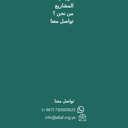
m
r
-
المشاريع
f
من نحن ؟
تواصل معنا
تواصل معنا
730505625 (967 +)
info@altaf.org.ye